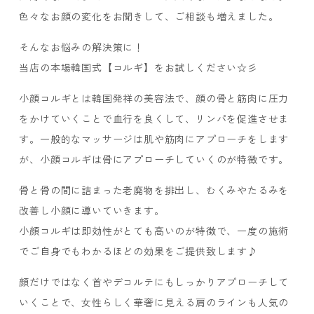
色々なお顔の変化をお聞きして、ご相談も増えました。
そんなお悩みの解決策に！
当店の本場韓国式【コルギ】をお試しください☆彡
小顔コルギとは韓国発祥の美容法で、顔の骨と筋肉に圧力
をかけていくことで血行を良くして、リンパを促進させま
す。一般的なマッサージは肌や筋肉にアプローチをします
が、小顔コルギは骨にアプローチしていくのが特徴です。
骨と骨の間に詰まった老廃物を排出し、むくみやたるみを
改善し小顔に導いていきます。
小顔コルギは即効性がとても高いのが特徴で、一度の施術
でご自身でもわかるほどの効果をご提供致します♪
顔だけではなく首やデコルテにもしっかりアプローチして
いくことで、女性らしく華奢に見える肩のラインも人気の