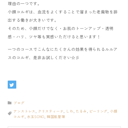
理由の一つです。
小顔コルギは、血流をよくすることで溜まった老廃物を排
出する働きが大きいです。
そのため、小顔だけでなく・お肌のトーンアップ・透明
感・ハリ、ツヤ等も実感いただけると思います！
一つのコースでこんなにたくさんの効果を得られるルルア
スのコルギ、是非お試しください☆彡
ブログ
アンストレス
,
クリスティーナ
,
しわ
,
たるみ
,
ピーリング
,
小顔
コルギ
,
水玉SONO
,
韓国肌管理